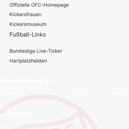
Offizielle OFC-Homepage
Kickersfrauen
Kickersmuseum
Fußball-Links
Bundesliga Live-Ticker
Hartplatzhelden
WIRSINDKICKERS.DE
Unabhängiger Fan-Blog über Kickers Offenbach. News, Spielberichte
KATEGORIEN
Presse
(662)