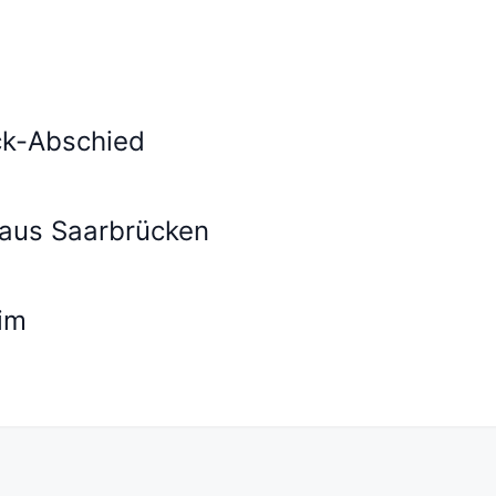
ck-Abschied
r aus Saarbrücken
im