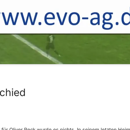
schied
r Oliver Reck wurde es nichts. In seinem letzten Heims