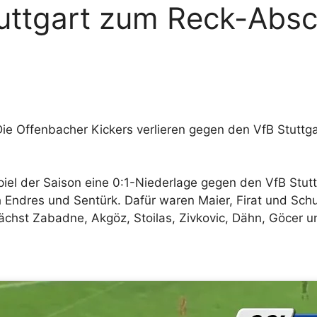
uttgart zum Reck-Absc
ie Offenbacher Kickers verlieren gegen den VfB Stuttgart
iel der Saison eine 0:1-Niederlage gegen den VfB Stut
 Endres und Sentürk. Dafür waren Maier, Firat und Schu
hst Zabadne, Akgöz, Stoilas, Zivkovic, Dähn, Göcer u