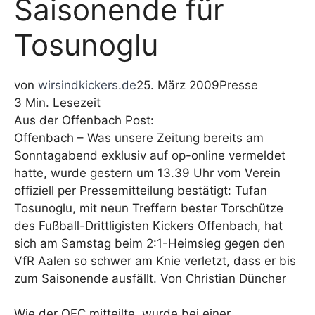
Saisonende für
Tosunoglu
von
wirsindkickers.de
25. März 2009
Presse
3 Min. Lesezeit
Aus der Offenbach Post:
Offenbach – Was unsere Zeitung bereits am
Sonntagabend exklusiv auf op-online vermeldet
hatte, wurde gestern um 13.39 Uhr vom Verein
offiziell per Pressemitteilung bestätigt: Tufan
Tosunoglu, mit neun Treffern bester Torschütze
des Fußball-Drittligisten Kickers Offenbach, hat
sich am Samstag beim 2:1-Heimsieg gegen den
VfR Aalen so schwer am Knie verletzt, dass er bis
zum Saisonende ausfällt. Von Christian Düncher
Wie der OFC mitteilte, wurde bei einer