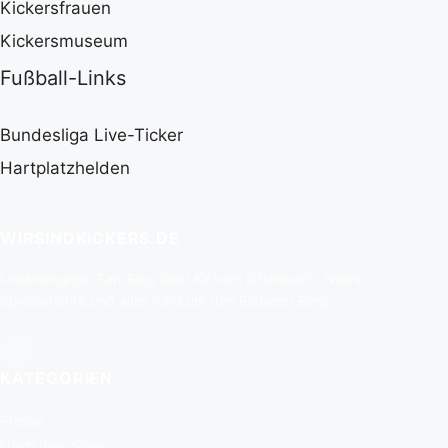
Kickersfrauen
Kickersmuseum
Fußball-Links
Bundesliga Live-Ticker
Hartplatzhelden
WIRSINDKICKERS.DE
Unabhängiger Fan-Blog über Kickers Offenbach. News,
Spielberichte und alles rund um den Bieberer Berg.
KATEGORIEN
Presse
(662)
Nach dem Spiel
(247)