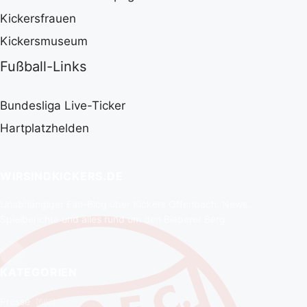
Kickersfrauen
Kickersmuseum
Fußball-Links
Bundesliga Live-Ticker
Hartplatzhelden
WIRSINDKICKERS.DE
Unabhängiger Fan-Blog über Kickers Offenbach. News,
Spielberichte und alles rund um den Bieberer Berg.
KATEGORIEN
Presse
(662)