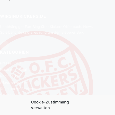
WIRSINDKICKERS.DE
Unabhängiger Fan-Blog über Kickers Offenbach. News,
Spielberichte und alles rund um den Bieberer Berg.
KATEGORIEN
Presse
(662)
Nach dem Spiel
(247)
Regionalliga
(226)
Allgemeines
(49)
Rund um de Bersch
(21)
Offenbach
(16)
Cookie-Zustimmung
LINKS
verwalten