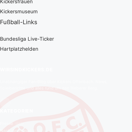
Kickersfrauen
Kickersmuseum
Fußball-Links
Bundesliga Live-Ticker
Hartplatzhelden
WIRSINDKICKERS.DE
Unabhängiger Fan-Blog über Kickers Offenbach. News,
Spielberichte und alles rund um den Bieberer Berg.
KATEGORIEN
Presse
(662)
Nach dem Spiel
(247)