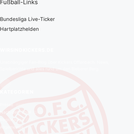
Fußball-Links
Bundesliga Live-Ticker
Hartplatzhelden
WIRSINDKICKERS.DE
Unabhängiger Fan-Blog über Kickers Offenbach. News,
Spielberichte und alles rund um den Bieberer Berg.
KATEGORIEN
Presse
(662)
Nach dem Spiel
(247)
Regionalliga
(226)
Allgemeines
(49)