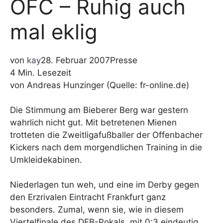
OFC – Ruhig auch
mal eklig
von
kay
28. Februar 2007
Presse
4 Min. Lesezeit
von Andreas Hunzinger (Quelle: fr-online.de)
Die Stimmung am Bieberer Berg war gestern
wahrlich nicht gut. Mit betretenen Mienen
trotteten die Zweitligafußballer der Offenbacher
Kickers nach dem morgendlichen Training in die
Umkleidekabinen.
Niederlagen tun weh, und eine im Derby gegen
den Erzrivalen Eintracht Frankfurt ganz
besonders. Zumal, wenn sie, wie in diesem
Viertelfinale des DFB-Pokals, mit 0:3 eindeutig