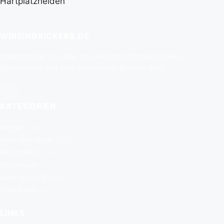
Hartplatzhelden
WIRSINDKICKERS.DE
Unabhängiger Fan-Blog über Kickers Offenbach. News,
Spielberichte und alles rund um den Bieberer Berg.
KATEGORIEN
Presse
(662)
Nach dem Spiel
(247)
Regionalliga
(226)
Allgemeines
(49)
Rund um de Bersch
(21)
Offenbach
(16)
LINKS